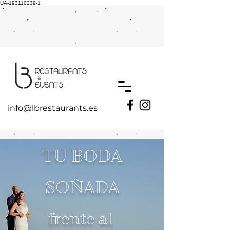
UA-193110239-1
info@lbrestaurants.es
TU BODA
SOÑADA
frente al