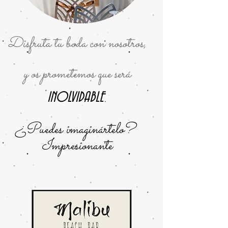
Disfruta tu boda con nosotros,
y os prometemos que será
.
INOLVIDABLE
¿Puedes imaginártelo?
Impresionante