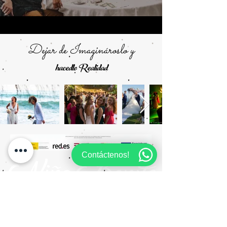
Dejar de Imaginároslo
y
hacedlo Realidad
Contáctenos!