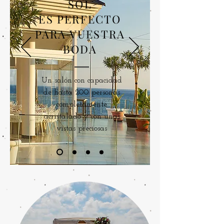
SOL
ES PERFECTO
PARA VUESTRA
BODA
Un salón con capacidad
de hasta 200 personas
completamente
acristalado y con unas
vistas preciosas