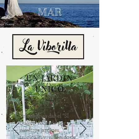
MAR
UN JARDÍN
ÚNICO
Te imaginas dar el "SÍ
Quiero" rodeado por
nuestros jardines
tropicales y el sonido de