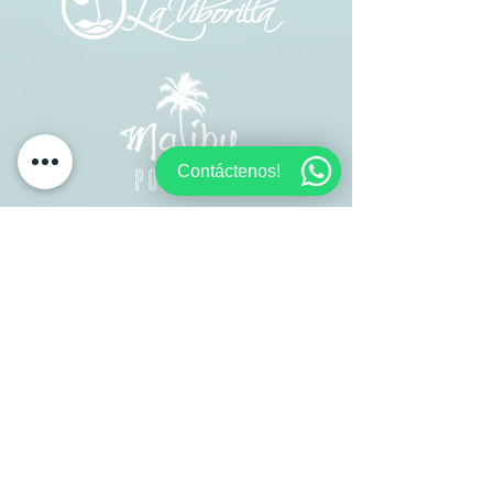
Contáctenos!
Contáctanos
Para Cualquier Consulta
Mándanos un email a
info@LBRestaurants.es
Sólo aceptamos reservas por
teléfono
¿Lo celebramos juntos?
Déjanos tus datos y te asesoraremos.