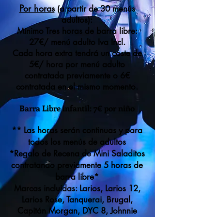
Por horas
(a partir de 30 menús
adultos):
Mínimo Tres horas de barra libre:
27€/ menú adulto Iva Incl.
Cada hora extra tendrá un coste de
5€/ hora por menú adulto
contratada previamente o 6€
contratada en el mismo momento.
Barra Libre infantil: 7€ por niño
** Las horas serán continuas y para
todos los menús de adultos
*Regalo de Recena de Mini Saladitos
contratando previamente 5 horas de
barra libre*
Marcas incluidas: Larios, Larios 12,
Larios Rose, Tanquerai, Brugal,
Capitán Morgan, DYC 8, Johnnie