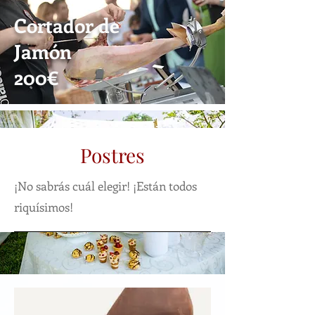
Cortador de
Jamón
20
0€
Postres
¡No sabrás cuál elegir! ¡Están todos
riquísimos!