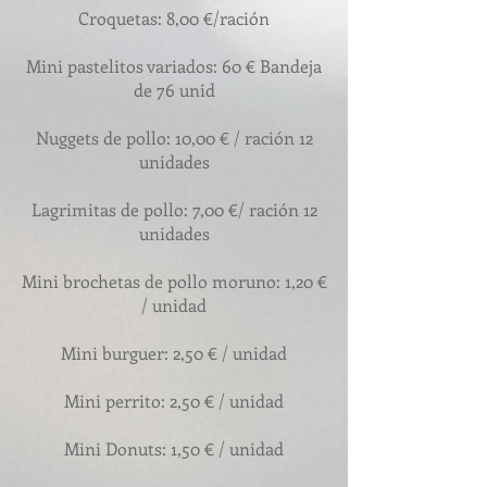
Croquetas: 8,00 €/ración
Mini pastelitos variados: 60 € Bandeja
de 76 unid
Nuggets de pollo: 10,00 € / ración 12
unidades
Lagrimitas de pollo: 7,00 €/ ración 12
unidades
Mini brochetas de pollo moruno: 1,20 €
/ unidad
Mini burguer: 2,50 € / unidad
Mini perrito: 2,50 € / unidad
Mini Donuts: 1,50 € / unidad