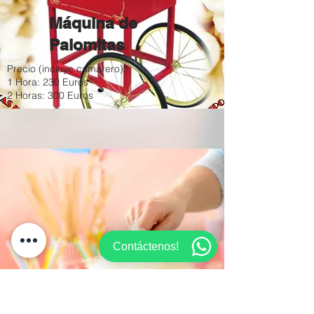
Máquina de
Palomitas
Precio (incluye camarero):
1 Hora: 230 Euros
2 Horas: 300 Euros
Contáctenos!