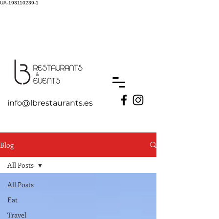
UA-193110239-1
info@lbrestaurants.es
Blog
All Posts
All Posts
Eat
Travel