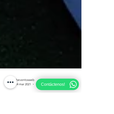
Contáctenos!
lbeventosweb
24 mar 2021
1 min de lectura
Aún quedan algunas fechas