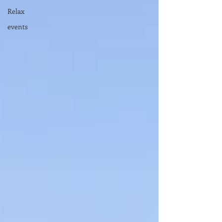
Relax
events